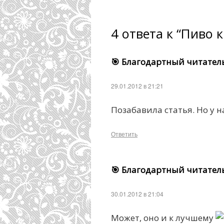
4 ответа к “Пиво
🎯 Благодартный читател
29.01.2012 в 21:21
Позабавила статья. Но у 
Ответить
🎯 Благодартный читател
30.01.2012 в 21:04
Может, оно и к лучшему