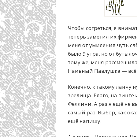
Чтобы согреться, я внима
теперь заметил их фирмен
меня от умиления чуть сл
было 9 утра, но от бутылоч
тому же, меня рассмешила
Наивный Павлушка — всё е
Конечно, к такому ланчу 
зрелища. Благо, на винте
Феллини. А раз я ещё не в
самый раз. Выбор, как ока
ещё напишу.
А о пиве... Нормальное. Н