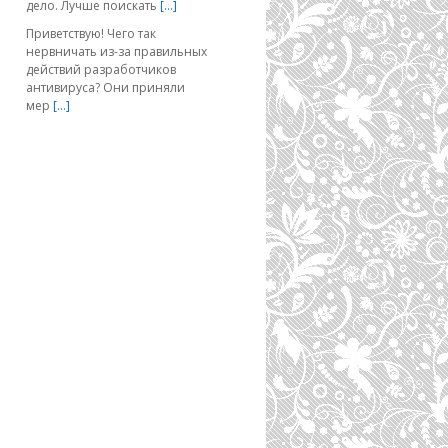
дело. Лучше поискать
[…]
Приветствую! Чего так
нервничать из-за правильных
действий разработчиков
антивируса? Они приняли
мер
[…]