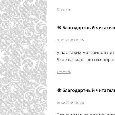
Ответить
🎯 Благодартный читател
30.01.2012 в 23:55
у нас таких магазинов нет
9ка,хватило... до сих пор
Ответить
🎯 Благодартный читател
01.02.2012 в 09:23
Эта анимашка про йожика