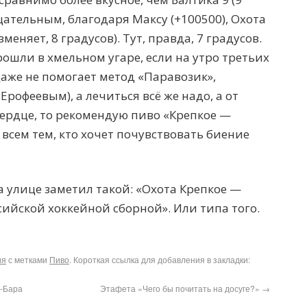
цательным, благодаря Максу (+100500), Охота
меняет, 8 градусов). Тут, правда, 7 градусов.
прошли в хмельном угаре, если на утро третьих
(даже не помогает метод «Паравозик»,
рофеевым), а лечиться всё же надо, а от
сердце, то рекомендую пиво «Крепкое —
 всем тем, кто хочет почувствовать биение
а улице заметил такой: «Охота Крепкое —
ийской хоккейной сборной». Или типа того.
ия
с метками
Пиво
. Короткая ссылка для добавления в закладки:
с-Бара
Этафета «Чего бы почитать на досуге?»
→