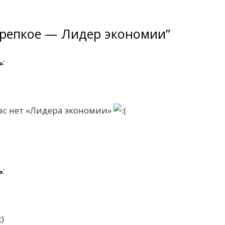
 крепкое — Лидер экономии”
ь
:
нас нет «Лидера экономии»
ь
: