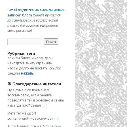
E-mail подписка на анонсы новых
записей блога
(Google ручается
за использование вашего e-mail
только для засылки выбранной
вами рассылки)
Рубрики, теги
архивы блога и календарь
находятся внизу страницы.
Чтобы долго не листать, ссылку
следует
нажать
.
🎯 Благодартные читатели
Ну я думаю со временем
восстановлю, если реалии
позволят) а так в основном сайты
я всегда про*бывал
[…]
Мета тег viewport
content=width=device-width
[…]
А что Павлик, где же ??? Всё таки