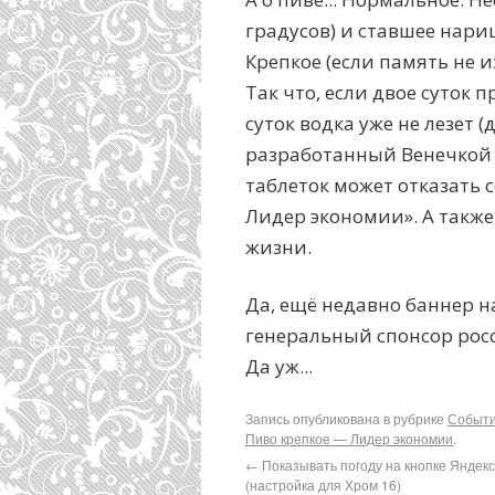
градусов) и ставшее нари
Крепкое (если память не из
Так что, если двое суток 
суток водка уже не лезет 
разработанный Венечкой Е
таблеток может отказать 
Лидер экономии». А также
жизни.
Да, ещё недавно баннер н
генеральный спонсор росс
Да уж...
Запись опубликована в рубрике
Событ
Пиво крепкое — Лидер экономии
.
←
Показывать погоду на кнопке Яндек
(настройка для Хром 16)