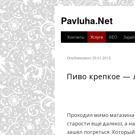
Pavluha.Net
Контакты
Услуги
SEO
Зарабо
Опубликовано 29.01.2012
Пиво крепкое —
Проходил мимо магазина 
старости ещё далеко), а н
зашёл погреться. Который