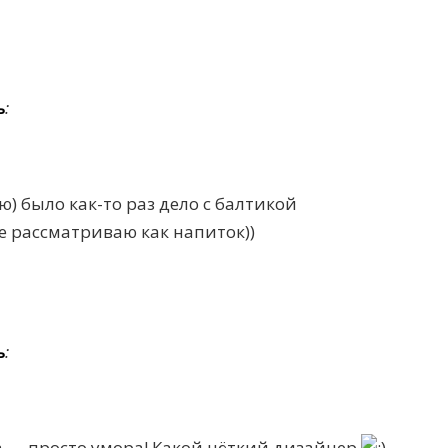
ь
:
ю) было как-то раз дело с балтикой
 не рассматриваю как напиток))
ь
:
 — просто умора! Какой чёткий дизайнер