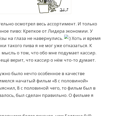
тельно осмотрел весь ассортимент. И только
ное пиво: Крепкое от Лидера экономии. У
ёзы на глаза не навернулись.
Хоть и время
ки такого пива я не мог уже отказаться. К
 мысль о том, что обо мне подумает кассир.
щё верит, что кассир о нём что-то думает.
нужно было нечто особенное в качестве
 имелся начатый фильм «8 с половиной»
ыяснил, 8 с половиной чего, то фильм был в
залось, был сделан правильно. О фильме я
есравнимо более вкусное, чем Балтика 9 (9