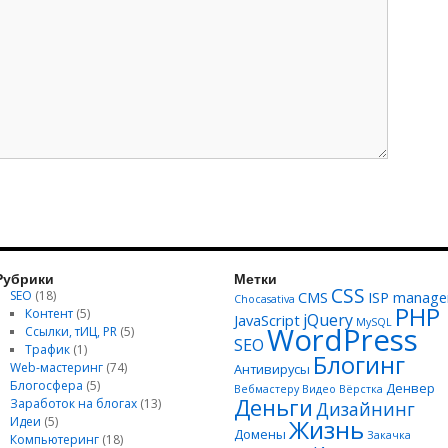
Рубрики
Метки
CSS
SEO
(18)
CMS
ISP manage
Chocasativa
PHP
Контент
(5)
jQuery
JavaScript
MySQL
WordPress
Ссылки, тИЦ, PR
(5)
SEO
Трафик
(1)
Блогинг
Web-мастеринг
(74)
Антивирусы
Блогосфера
(5)
Денвер
Вебмастеру
Видео
Вёрстка
Деньги
Заработок на блогах
(13)
Дизайнинг
Идеи
(5)
Жизнь
Домены
Закачка
Компьютеринг
(18)