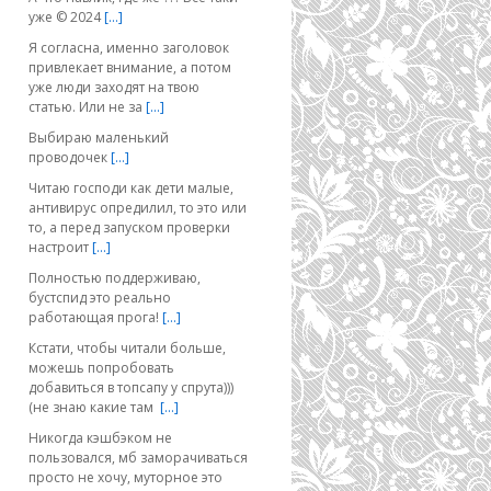
уже © 2024
[…]
Я согласна, именно заголовок
привлекает внимание, а потом
уже люди заходят на твою
статью. Или не за
[…]
Выбираю маленький
проводочек
[…]
Читаю господи как дети малые,
антивирус опредилил, то это или
то, а перед запуском проверки
настроит
[…]
Полностью поддерживаю,
бустспид это реально
работающая прога!
[…]
Кстати, чтобы читали больше,
можешь попробовать
добавиться в топсапу у спрута)))
(не знаю какие там
[…]
Никогда кэшбэком не
пользовался, мб заморачиваться
просто не хочу, муторное это