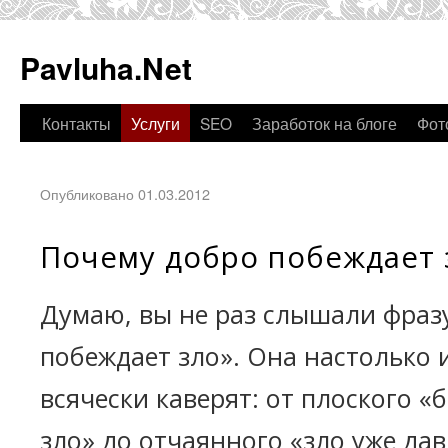
Pavluha.Net
Контакты
Услуги
SEO
Заработок на блоге
Фот
Опубликовано 01.03.2012
Почему добро побеждает 
Думаю, вы не раз слышали фраз
побеждает зло». Она настолько и
всячески каверят: от плоского «
зло» до отчаянного «зло уже да