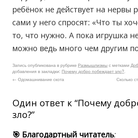
ребёнок не действует на нервы р
сами у него спросят: «Что ты хо
то, что нужно. А пока игрушка н
можно ведь много чем другим по
Запись опубликована в рубрике
Размышлизмы
с метками
До
добавления в закладки:
Почему добро побеждает зло?
.
←
Одомашнивание скота
Сколько с
Один ответ к “Почему доб
зло?”
🎯 Благодартный читатель
: