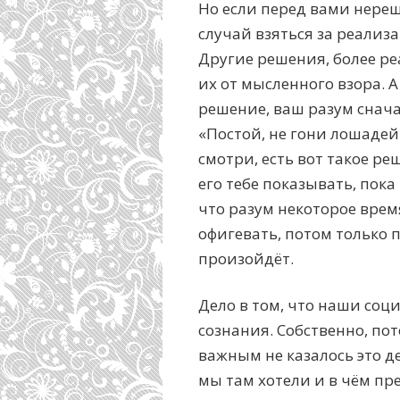
Но если перед вами нере
случай взяться за реализ
Другие решения, более реа
их от мысленного взора. А
решение, ваш разум снача
«Постой, не гони лошадей.
смотри, есть вот такое ре
его тебе показывать, пока
что разум некоторое врем
офигевать, потом только 
произойдёт.
Дело в том, что наши соц
сознания. Собственно, по
важным не казалось это де
мы там хотели и в чём пр