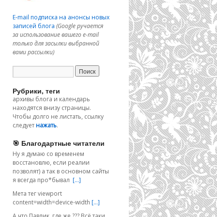
E-mail подписка на анонсы новых
записей блога
(Google ручается
за использование вашего e-mail
только для засылки выбранной
вами рассылки)
Рубрики, теги
архивы блога и календарь
находятся внизу страницы.
Чтобы долго не листать, ссылку
следует
нажать
.
🎯 Благодартные читатели
Ну я думаю со временем
восстановлю, если реалии
позволят) а так в основном сайты
я всегда про*бывал
[…]
Мета тег viewport
content=width=device-width
[…]
А что Павлик, где же ??? Всё таки