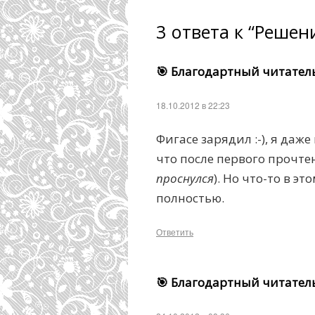
3 ответа к “Реше
🎯 Благодартный читател
18.10.2012 в 22:23
Фигасе зарядил :-), я даж
что после первого прочтен
проснулся
). Но что-то в э
полностью.
Ответить
🎯 Благодартный читател