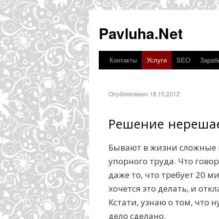
Pavluha.Net
Контакты
Услуги
SEO
Зарабо
Опубликовано 18.10.2012
Решение нереша
Бывают в жизни сложные 
упорного труда. Что гово
даже то, что требует 20 м
хочется это делать, и от
Кстати, узнаю о том, что 
дело сделано.