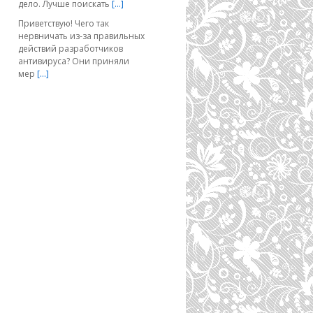
дело. Лучше поискать
[…]
Приветствую! Чего так
нервничать из-за правильных
действий разработчиков
антивируса? Они приняли
мер
[…]