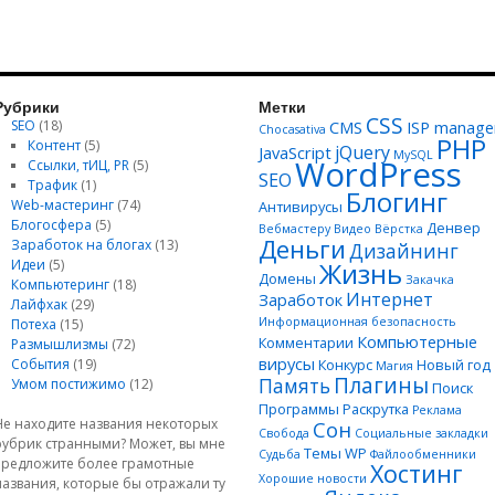
Рубрики
Метки
CSS
SEO
(18)
CMS
ISP manage
Chocasativa
PHP
Контент
(5)
jQuery
JavaScript
MySQL
WordPress
Ссылки, тИЦ, PR
(5)
SEO
Трафик
(1)
Блогинг
Web-мастеринг
(74)
Антивирусы
Блогосфера
(5)
Денвер
Вебмастеру
Видео
Вёрстка
Деньги
Заработок на блогах
(13)
Дизайнинг
Идеи
(5)
Жизнь
Домены
Закачка
Компьютеринг
(18)
Интернет
Заработок
Лайфхак
(29)
Информационная безопасность
Потеха
(15)
Компьютерные
Комментарии
Размышлизмы
(72)
вирусы
События
(19)
Конкурс
Новый год
Магия
Плагины
Память
Умом постижимо
(12)
Поиск
Программы
Раскрутка
Реклама
Не находите названия некоторых
Сон
Свобода
Социальные закладки
рубрик странными? Может, вы мне
Темы WP
Судьба
Файлообменники
предложите более грамотные
Хостинг
Хорошие новости
названия, которые бы отражали ту