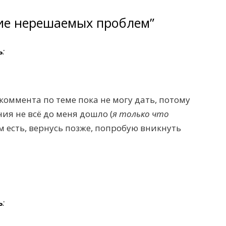
ние нерешаемых проблем”
ь
:
е коммента по теме пока не могу дать, потому
ия не всё до меня дошло (
я только что
том есть, вернусь позже, попробую вникнуть
ь
: