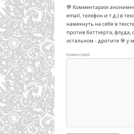
💬 Комментарии анонимны
email, телефон и т.д.) в 
намекнуть на себя в текс
против баттхёрта, флуда, с
остальном - дротите 🎯 у 
Комментарий