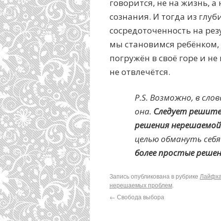
говорится, не на жизнь, а
сознания. И тогда из глу
сосредоточенность на резу
мы становимся ребёнком, 
погружён в своё горе и не
не отвлечётся.
P.S. Возможно, в сло
она.
Следует решите
решения нерешаемой
целью обмануть себя
более простые реше
Запись опубликована в рубрике
Лайфха
нерешаемых проблем
.
←
Свобода выбора