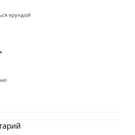
ься ерундой
ь
:
рю!
тарий