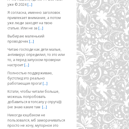
уже © 2024
[…]
Я согласна, именно заголовок
привлекает внимание, а потом
уже люди заходят на твою
статью. Или не за
[…]
Выбираю маленький
проводочек
[…]
Читаю господи как дети малые,
антивирус опредилил, то это или
то, а перед запуском проверки
настроит
[…]
Полностью поддерживаю,
бустспид это реально
работающая прога!
[…]
Кстати, чтобы читали больше,
можешь попробовать
добавиться в топсапу у спрута)))
(не знаю какие там
[…]
Никогда кэшбэком не
пользовался, мб заморачиваться
просто не хочу, муторное это