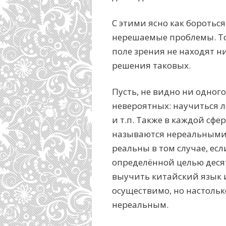
С этими ясно как боротьс
нерешаемые проблемы. То
поле зрения не находят н
решения таковых.
Пусть, не видно ни одного
невероятных: научиться л
и т.п. Также в каждой сфе
называются нереальными, 
реальны в том случае, ес
определённой целью десят
выучить китайский язык 
осуществимо, но настолько
нереальным.