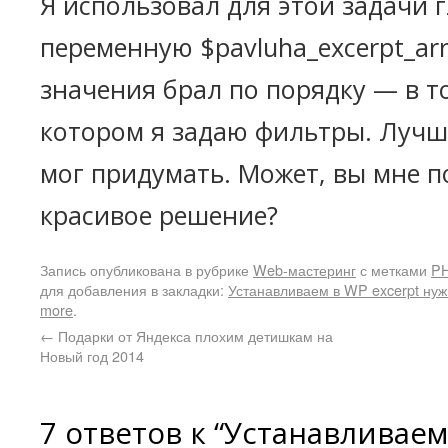
Я использовал для этой задачи 
переменную $pavluha_excerpt_arr
значения брал по порядку — в т
котором я задаю фильтры. Лучше
мог придумать. Может, вы мне п
красивое решение?
Запись опубликована в рубрике
Web-мастеринг
с метками
P
для добавления в закладки:
Устанавливаем в WP excerpt нужн
more
.
←
Подарки от Яндекса плохим детишкам на
Новый год 2014
7 ответов к “Устанавливаем