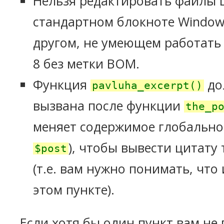
Нельзя редактировать файлы 
стандартном блокноте Window
другом, не умеющем работать 
8 без метки BOM.
Функция
до
pavluha_excerpt()
вызвана после функции
the_p
меняет содержимое глобальн
), чтобы вывести цитату
$post
(т.е. вам нужно понимать, что
этом пункте).
Если хотя бы один пункт вам не 