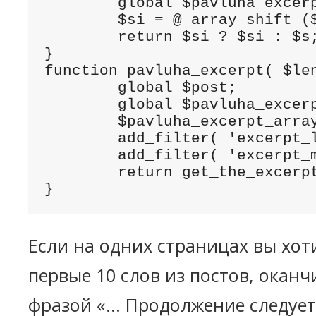
	global $pavluha_excerpt_array;

	$si = @ array_shift ($pavluha_excerpt_array);

	return $si ? $si : $s;

}

function pavluha_excerpt( $len
	global $post;

	global $pavluha_excerpt_array;

	$pavluha_excerpt_array = array( $length, $more );

	add_filter( 'excerpt_length', 'pavluha_excerpt_filter' );

	add_filter( 'excerpt_more', 'pavluha_excerpt_filter' );

	return get_the_excerpt();

}
Если на одних страницах вы хот
первые 10 слов из постов, окан
фразой «... Продолжение следует