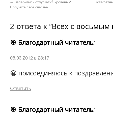
←
Запарились отпускать? Уровень 2.
Эстафетный
Получите своё счастье
2 ответа к “Всех с восьмым
🎯 Благодартный читатель
:
08.03.2012 в 23:17
😀 присоединяюсь к поздравлени
Ответить
🎯 Благодартный читатель
: