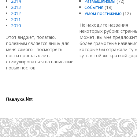
2014
Размышлизмы
(72)
2013
События
(19)
2012
Умом постижимо
(12)
2011
Не находите названия
2010
некоторых рубрик странн
Этот виджет, полагаю,
Может, вы мне предложи
полезным является лишь для
более грамотные названия
меня самого - посмотреть
которые бы отражали ту 
посты прошлых лет,
суть в той же краткой форм
стимулироваться на написание
новых постов
Павлуха.Net