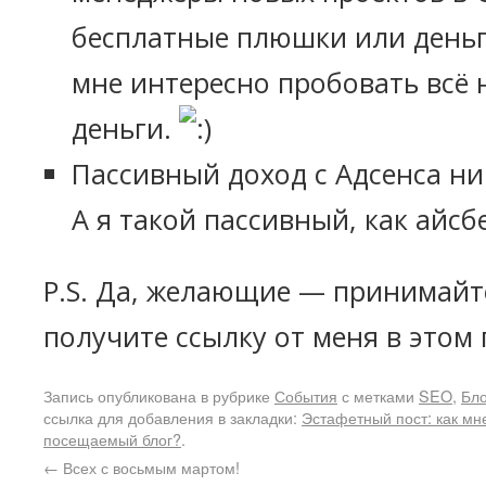
бесплатные плюшки или деньги
мне интересно пробовать всё н
деньги.
Пассивный доход с Адсенса ни
А я такой пассивный, как айсб
P.S. Да, желающие — принимайте
получите ссылку от меня в этом 
Запись опубликована в рубрике
События
с метками
SEO
,
Бло
ссылка для добавления в закладки:
Эстафетный пост: как мне
посещаемый блог?
.
←
Всех с восьмым мартом!