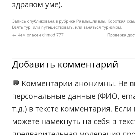
здравом уме).
Запись опубликована в рубрике
Размышлизмы
. Короткая ссы
Взять тур, или путешествовать, или заняться туризмом
.
←
Чем опасен chmod 777
Проверка дос
Добавить комментарий
💬 Комментарии анонимны. Не в
персональные данные (ФИО, emai
т.д.) в тексте комментария. Есл
можете намекнуть на себя в текс
предварительная модерация про