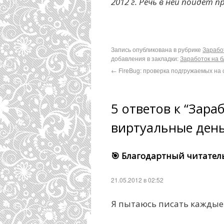
2012 г. Речь в ней пойдёт 
Запись опубликована в рубрике
Зарабо
добавления в закладки:
Заработок на б
←
FireBug: проверка подгружаемых на
5 ответов к “Зараб
виртуальные день
🎯 Благодартный читател
21.05.2012 в 02:52
Я пытаюсь писать каждые 