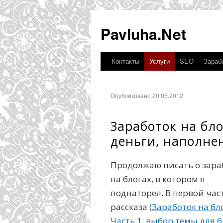
Pavluha.Net
Контакты
Услуги
SEO
Зарабо
Опубликовано 20.05.2012
Заработок на бло
деньги, наполне
Продолжаю писать о зара
на блогах, в котором я
поднаторел. В первой час
рассказа (
Заработок на бл
Часть 1: выбор темы для б