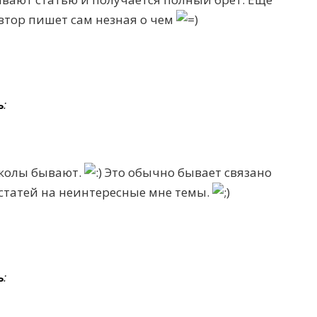
втор пишет сам незная о чем
ь
:
иколы бывают.
Это обычно бывает связано
статей на неинтересные мне темы.
ь
: