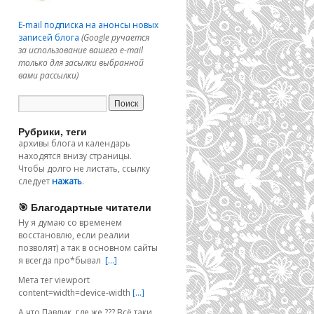
E-mail подписка на анонсы новых
записей блога
(Google ручается
за использование вашего e-mail
только для засылки выбранной
вами рассылки)
Рубрики, теги
архивы блога и календарь
находятся внизу страницы.
Чтобы долго не листать, ссылку
следует
нажать
.
🎯 Благодартные читатели
Ну я думаю со временем
восстановлю, если реалии
позволят) а так в основном сайты
я всегда про*бывал
[…]
Мета тег viewport
content=width=device-width
[…]
А что Павлик, где же ??? Всё таки