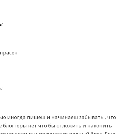
ь
:
апрасен
ь
:
тью иногда пишеш и начинаеш забывать , что
ие блоггеры нет что бы отложить и накопить
вают статью и получается полный брет. Еще