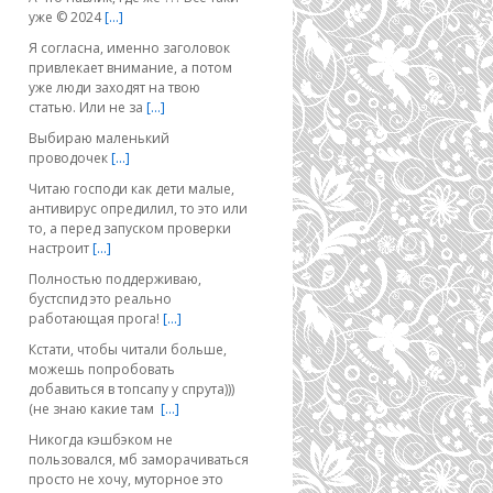
уже © 2024
[…]
Я согласна, именно заголовок
привлекает внимание, а потом
уже люди заходят на твою
статью. Или не за
[…]
Выбираю маленький
проводочек
[…]
Читаю господи как дети малые,
антивирус опредилил, то это или
то, а перед запуском проверки
настроит
[…]
Полностью поддерживаю,
бустспид это реально
работающая прога!
[…]
Кстати, чтобы читали больше,
можешь попробовать
добавиться в топсапу у спрута)))
(не знаю какие там
[…]
Никогда кэшбэком не
пользовался, мб заморачиваться
просто не хочу, муторное это