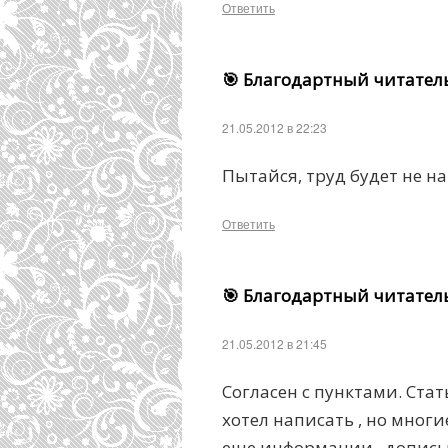
Ответить
🎯 Благодартный читател
21.05.2012 в 22:23
Пытайся, труд будет не н
Ответить
🎯 Благодартный читател
21.05.2012 в 21:45
Согласен с пунктами. Ста
хотел написать , но мног
еще информации , дописы