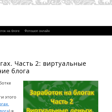
ток на блоге
Фотошоп онлайн
гах. Часть 2: виртуальные
ние блога
ботке
ти этого
огах.
лога
) я