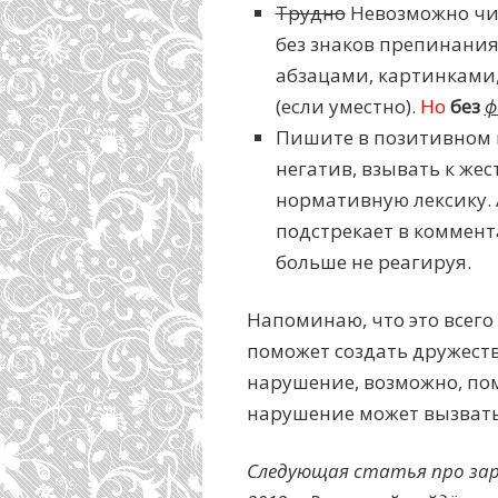
Трудно
Невозможно чит
без знаков препинания,
абзацами, картинками,
(если уместно).
Но
без
ф
Пишите в позитивном 
негатив, взывать к жес
нормативную лексику. 
подстрекает в коммент
больше не реагируя.
Напоминаю, что это всег
поможет создать дружеств
нарушение, возможно, пом
нарушение может вызвать
Следующая статья про зар