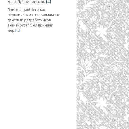
дело. Лучше поискать
[…]
Приветствую! Чего так
нервничать из-за правильных
действий разработчиков
антивируса? Они приняли
мер
[…]