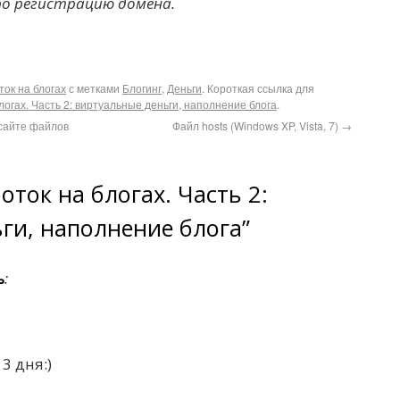
про регистрацию домена.
ток на блогах
с метками
Блогинг
,
Деньги
. Короткая ссылка для
логах. Часть 2: виртуальные деньги, наполнение блога
.
 сайте файлов
Файл hosts (Windows XP, Vista, 7)
→
оток на блогах. Часть 2:
ги, наполнение блога”
ь
:
3 дня:)