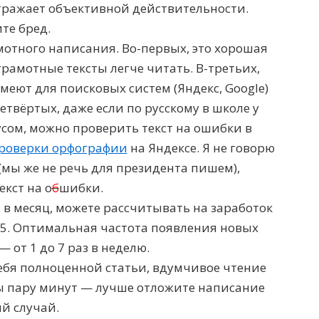
отражает объективной действительности.
те бред.
отного написания. Во-первых, это хорошая
рамотные тексты легче читать. В-третьих,
меют для поисковых систем (Яндекс, Google)
твёртых, даже если по русскому в школе у
усом, можно проверить текст на ошибки в
проверки орфографии
на Яндексе. Я не говорю
(мы же не речь для президента пишем),
кст на о
б
шибки.
 в месяц, можете рассчитывать на заработок
з 5. Оптимальная частота появления новых
 — от 1 до 7 раз в неделю.
ебя полноценной статьи, вдумчивое чтение
ы пару минут — лучше отложите написание
й случай.