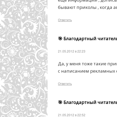
бывают приколы , когда а
Ответить
🎯 Благодартный читател
21.05.2012 в 22:23
Да, у меня тоже такие пр
с написанием рекламных 
Ответить
🎯 Благодартный читател
21.05.2012 в 22:52