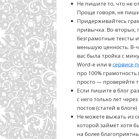
Не пишите то, что не 
Проще говоря, не пиши
Придерживайтесь грам
привычка. Во-вторых, г
безграмотные тексты и
меньшую ценность. В-че
вас была тройка с мин
Word-е или в
сервисе 
про 100% грамотность 
просто — проверяйте те
Если пишите в блог раз
с него только лет чере
постов (статей в блоге)
Не можете выжать из с
которой займёт хотя б
на более благоприятны