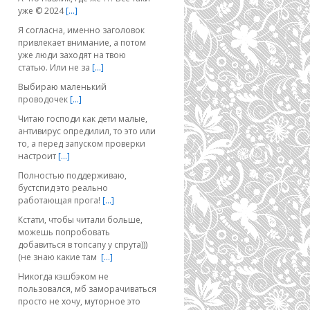
уже © 2024
[…]
Я согласна, именно заголовок
привлекает внимание, а потом
уже люди заходят на твою
статью. Или не за
[…]
Выбираю маленький
проводочек
[…]
Читаю господи как дети малые,
антивирус опредилил, то это или
то, а перед запуском проверки
настроит
[…]
Полностью поддерживаю,
бустспид это реально
работающая прога!
[…]
Кстати, чтобы читали больше,
можешь попробовать
добавиться в топсапу у спрута)))
(не знаю какие там
[…]
Никогда кэшбэком не
пользовался, мб заморачиваться
просто не хочу, муторное это