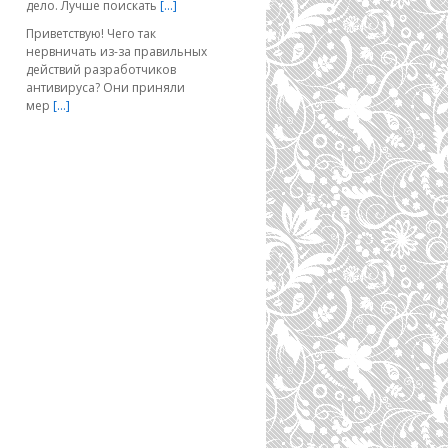
дело. Лучше поискать
[…]
Приветствую! Чего так
нервничать из-за правильных
действий разработчиков
антивируса? Они приняли
мер
[…]