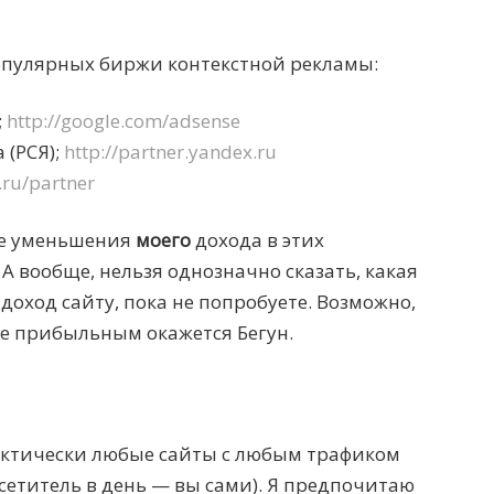
опулярных биржи контекстной рекламы:
;
http://google.com/adsense
 (РСЯ);
http://partner.yandex.ru
ru/partner
ке уменьшения
моего
дохода в этих
А вообще, нельзя однозначно сказать, какая
оход сайту, пока не попробуете. Возможно,
ее прибыльным окажется Бегун.
ктически любые сайты с любым трафиком
посетитель в день — вы сами). Я предпочитаю