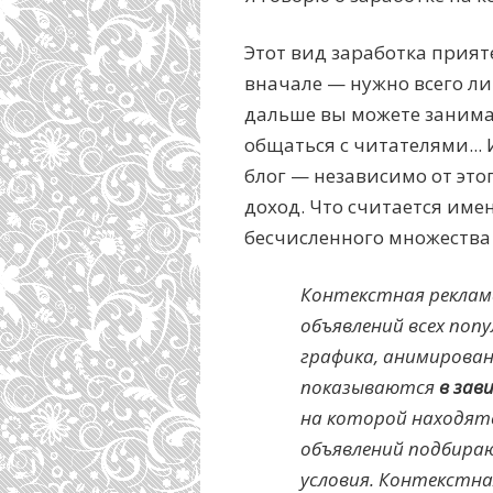
Этот вид заработка прият
вначале — нужно всего ли
дальше вы можете занимат
общаться с читателями...
блог — независимо от это
доход. Что считается име
бесчисленного множества
Контекстная реклам
объявлений всех поп
графика, анимирован
показываются
в зав
на которой находятс
объявлений подбираю
условия. Контекстна