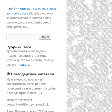
E-mail подписка на анонсы новых
записей блога
(Google ручается
за использование вашего e-mail
только для засылки выбранной
вами рассылки)
Рубрики, теги
архивы блога и календарь
находятся внизу страницы.
Чтобы долго не листать, ссылку
следует
нажать
.
🎯 Благодартные читатели
Ну я думаю со временем
восстановлю, если реалии
позволят) а так в основном сайты
я всегда про*бывал
[…]
Мета тег viewport
content=width=device-width
[…]
А что Павлик, где же ??? Всё таки