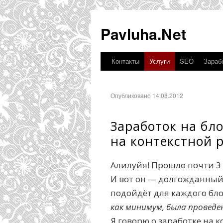
Pavluha.Net
Контакты
Услуги
SEO
Зарабо
Опубликовано 14.08.2012
Заработок на бло
на контекстной 
Алилуйя! Прошло почти 3 
И вот он — долгожданный 
подойдёт для каждого бло
как минимум, была проведе
Я говорю о заработке на к