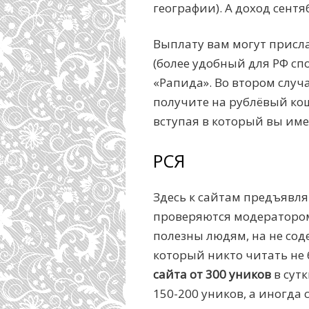
географии). А доход сент
Выплату вам могут присла
(более удобный для РФ сп
«Рапида». Во втором случ
получите на рублёвый кош
вступая в который вы име
РСЯ
Здесь к сайтам предъявл
проверяются модератором
полезны людям, на не сод
который никто читать не б
сайта от 300 уников
в сутк
150-200 уников, а иногда 