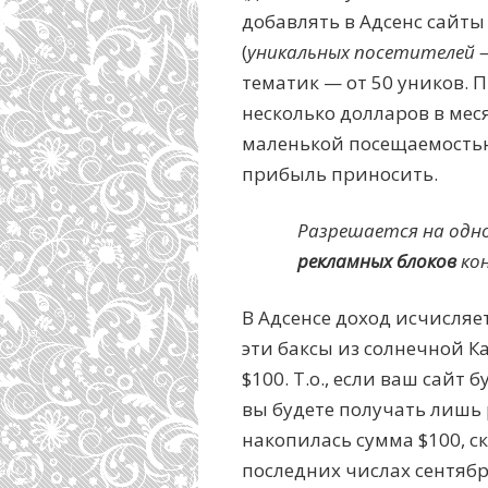
добавлять в Адсенс сайты
(
уникальных посетителей 
тематик — от 50 уников. П
несколько долларов в меся
маленькой посещаемостью
прибыль приносить.
Разрешается на одн
рекламных блоков
кон
В Адсенсе доход исчисляе
эти баксы из солнечной 
$100. Т.о., если ваш сайт
вы будете получать лишь ра
накопилась сумма $100, с
последних числах сентябр