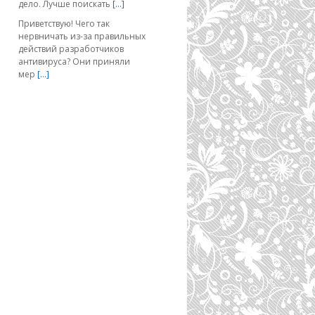
дело. Лучше поискать
[…]
Приветствую! Чего так
нервничать из-за правильных
действий разработчиков
антивируса? Они приняли
мер
[…]