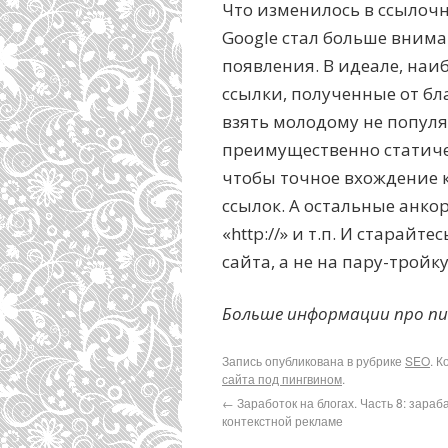
Что изменилось в ссылоч
Google стал больше внима
появления. В идеале, на
ссылки, полученные от бл
взять молодому не популя
преимущественно статиче
чтобы точное вхождение 
ссылок. А остальные анкор
«http://» и т.п. И старай
сайта, а не на пару-тройку
Больше информации про п
Запись опубликована в рубрике
SEO
. 
сайта под пингвином
.
←
Заработок на блогах. Часть 8: зара
контекстной рекламе