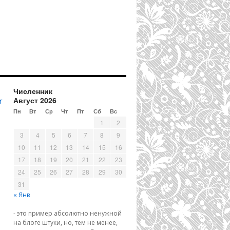
Численник
Август 2026
r
Пн
Вт
Ср
Чт
Пт
Сб
Вс
1
2
3
4
5
6
7
8
9
10
11
12
13
14
15
16
17
18
19
20
21
22
23
24
25
26
27
28
29
30
31
« Янв
- это пример абсолютно ненужной
на блоге штуки, но, тем не менее,