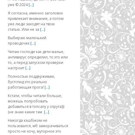
уже © 2024
[…]
Я согласна, именно заголовок
привлекает внимание, а потом
уже люди заходят на твою
статью. Или не за
[…]
Выбираю маленький
проводочек
[…]
Читаю господи как дети малые,
антивирус опредилил, то это или
то, а перед запуском проверки
настроит
[…]
Полностью поддерживаю,
бустспид это реально
работающая прога!
[…]
Кстати, чтобы читали больше,
можешь попробовать
добавиться в топсапу у спрута)))
(не знаю какие там
[…]
Никогда кэшбэком не
пользовался, мб заморачиваться
просто не хочу, муторное это