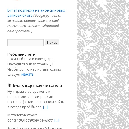
E-mail подписка на анонсы новых
записей блога
(Google ручается
за использование вашего e-mail
только для засылки выбранной
вами рассылки)
Рубрики, теги
архивы блога и календарь
находятся внизу страницы.
Чтобы долго не листать, ссылку
следует
нажать
.
🎯 Благодартные читатели
Ну я думаю со временем
восстановлю, если реалии
позволят) а так в основном сайты
я всегда про*бывал
[…]
Мета тег viewport
content=width=device-width
[…]
А что Павлик, где же ??? Всё таки