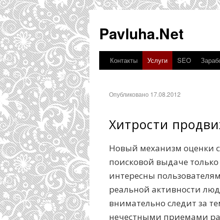
Pavluha.Net
Контакты
Услуги
SEO
Зарабо
Опубликовано 17.08.2012
Хитрости продви
Новый механизм оценки са
поисковой выдаче только 
интересны пользователям.
реальной активности люд
внимательно следит за те
нечестными приемами ра