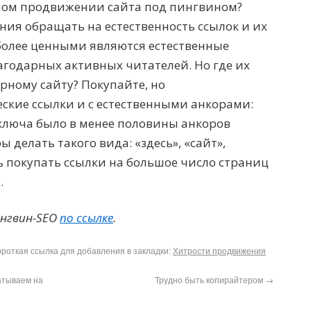
ном продвижении сайта под пингвином?
ния обращать на естественность ссылок и их
иболее ценными являются естественные
агодарных активных читателей. Но где их
рному сайту? Покупайте, но
ские ссылки и с естественными анкорами:
ключа было в менее половины анкоров
ы делать такого вида: «здесь», «сайт»,
тесь покупать ссылки на большое число страниц
.
ингвин-SEO
по ссылке
.
Короткая ссылка для добавления в закладки:
Хитрости продвижения
батываем на
Трудно быть копирайтером
→