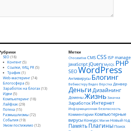
Рубрики
Метки
CSS
SEO
(18)
CMS
ISP manage
Chocasativa
PHP
Контент
(5)
jQuery
JavaScript
MySQL
WordPress
Ссылки, тИЦ, PR
(5)
SEO
Трафик
(1)
Блогинг
Web-мастеринг
(74)
Антивирусы
Блогосфера
(5)
Денвер
Вебмастеру
Видео
Вёрстка
Деньги
Заработок на блогах
(13)
Дизайнинг
Идеи
(5)
Жизнь
Домены
Закачка
Компьютеринг
(18)
Интернет
Заработок
Лайфхак
(29)
Информационная безопасность
Потеха
(15)
Компьютерные
Комментарии
Размышлизмы
(72)
вирусы
События
(19)
Конкурс
Новый год
Магия
Плагины
Память
Умом постижимо
(12)
Поиск