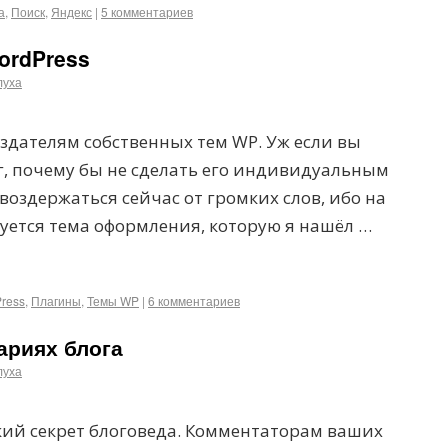
а
,
Поиск
,
Яндекс
|
5 комментариев
ordPress
луха
оздателям собственных тем WP. Уж если вы
г, почему бы не сделать его индивидуальным
воздержаться сейчас от громких слов, ибо на
зуется тема оформления, которую я нашёл …
ress
,
Плагины
,
Темы WP
|
6 комментариев
ариях блога
луха
ий секрет блоговеда. Комментаторам ваших