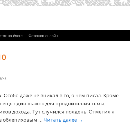
ток на блоге
Фотошоп онлайн
10
луха
. Особо даже не вникал в то, о чём писал. Кроме
ал ещё один шажок для продвижения темы,
ков дохода. Тут случился полдень. Отметил я
жке облепиховым …
Читать далее
→