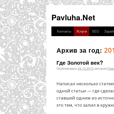
Pavluha.Net
Контакты
Услуги
SEO
Зарабо
Архив за год:
20
Где Золотой век?
Опубликовано
24.12.2010
автором
Пав
Написал несколько статеек
одной статьи — где сдел
ставшей одним из источни
это тем, что залил в кру