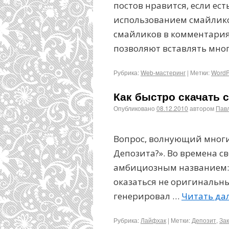
постов нравится, если ес
использованием смайлико
смайликов в комментария
позволяют вставлять мног
Рубрика:
Web-мастеринг
|
Метки:
WordP
Как быстро скачать 
Опубликовано
08.12.2010
автором
Пав
Вопрос, волнующий многих
Депозита?». Во времена сво
амбициозным названием: 
оказаться не оригинальны
генерировал …
Читать да
Рубрика:
Лайфхак
|
Метки:
Депозит
,
Зак