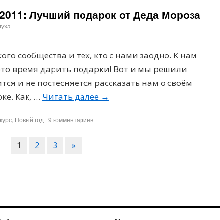
2011: Лучший подарок от Деда Мороза
луха
го сообщества и тех, кто с нами заодно. К нам
это время дарить подарки! Вот и мы решили
ится и не постесняется рассказать нам о своём
ке. Как, …
Читать далее
→
курс
,
Новый год
|
9 комментариев
1
2
3
»