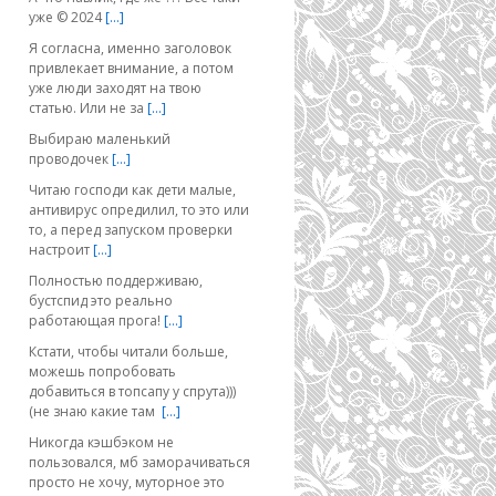
уже © 2024
[…]
Я согласна, именно заголовок
привлекает внимание, а потом
уже люди заходят на твою
статью. Или не за
[…]
Выбираю маленький
проводочек
[…]
Читаю господи как дети малые,
антивирус опредилил, то это или
то, а перед запуском проверки
настроит
[…]
Полностью поддерживаю,
бустспид это реально
работающая прога!
[…]
Кстати, чтобы читали больше,
можешь попробовать
добавиться в топсапу у спрута)))
(не знаю какие там
[…]
Никогда кэшбэком не
пользовался, мб заморачиваться
просто не хочу, муторное это