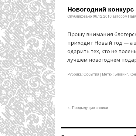
Новогодний конкурс 
Опубликовано
06.12.2010
автором
Пав
Прошу внимания блогерско
приходит Новый год — а 
одарить тех, кто не полен
лучшем новогоднем подар
Рубрика:
События
|
Метки:
Блогинг
,
Кон
←
Предыдущие записи