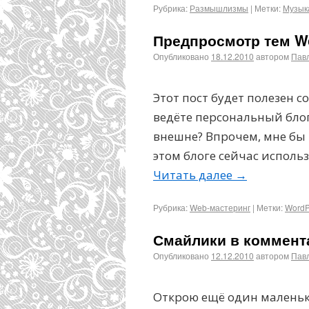
Рубрика:
Размышлизмы
|
Метки:
Музык
Предпросмотр тем W
Опубликовано
18.12.2010
автором
Пав
Этот пост будет полезен с
ведёте персональный бло
внешне? Впрочем, мне бы 
этом блоге сейчас исполь
Читать далее
→
Рубрика:
Web-мастеринг
|
Метки:
WordP
Смайлики в коммент
Опубликовано
12.12.2010
автором
Пав
Открою ещё один маленьк