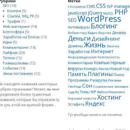
Рубрики
Метки
CSS
SEO
(18)
CMS
ISP manage
Chocasativa
PHP
Контент
(5)
jQuery
JavaScript
MySQL
WordPress
Ссылки, тИЦ, PR
(5)
SEO
Трафик
(1)
Блогинг
Web-мастеринг
(74)
Антивирусы
Блогосфера
(5)
Денвер
Вебмастеру
Видео
Вёрстка
Деньги
Заработок на блогах
(13)
Дизайнинг
Идеи
(5)
Жизнь
Домены
Закачка
Компьютеринг
(18)
Интернет
Заработок
Лайфхак
(29)
Информационная безопасность
Потеха
(15)
Компьютерные
Комментарии
Размышлизмы
(72)
вирусы
События
(19)
Конкурс
Новый год
Магия
Плагины
Память
Умом постижимо
(12)
Поиск
Программы
Раскрутка
Реклама
Не находите названия некоторых
Сон
Свобода
Социальные закладки
рубрик странными? Может, вы мне
Темы WP
Судьба
Файлообменники
предложите более грамотные
Хостинг
Хорошие новости
названия, которые бы отражали ту
Яндекс
Эстафета
же суть в той же краткой форме...
Тут вообще ничего не понятно