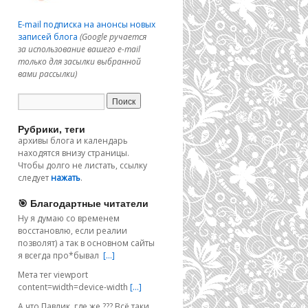
E-mail подписка на анонсы новых
записей блога
(Google ручается
за использование вашего e-mail
только для засылки выбранной
вами рассылки)
Рубрики, теги
архивы блога и календарь
находятся внизу страницы.
Чтобы долго не листать, ссылку
следует
нажать
.
🎯 Благодартные читатели
Ну я думаю со временем
восстановлю, если реалии
позволят) а так в основном сайты
я всегда про*бывал
[…]
Мета тег viewport
content=width=device-width
[…]
А что Павлик, где же ??? Всё таки