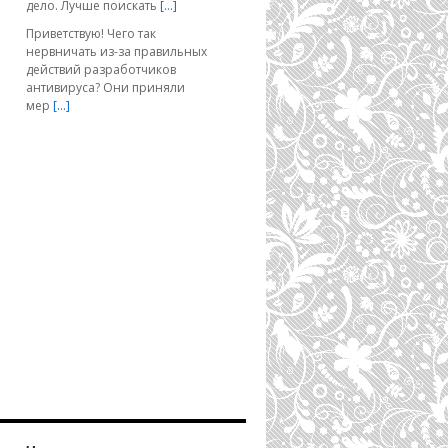
дело. Лучше поискать
[…]
Приветствую! Чего так
нервничать из-за правильных
действий разработчиков
антивируса? Они приняли
мер
[…]