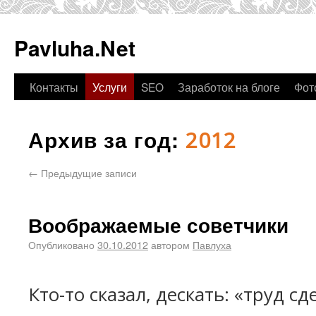
Pavluha.Net
Контакты
Услуги
SEO
Заработок на блоге
Фот
Архив за год:
2012
←
Предыдущие записи
Воображаемые советчики
Опубликовано
30.10.2012
автором
Павлуха
Кто-то сказал, дескать: «труд с