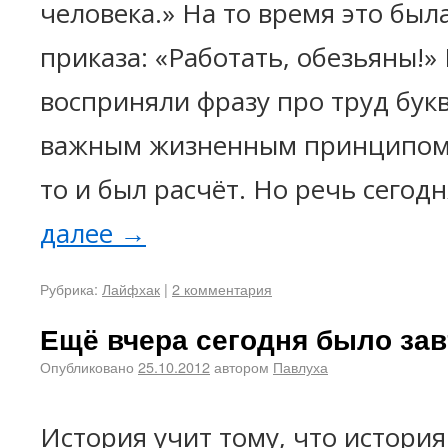
человека.» На то время это был
приказа: «Работать, обезьяны!
восприняли фразу про труд бук
важным жизненным принципом.
то и был расчёт. Но речь сегод
далее
→
Рубрика:
Лайфхак
|
2 комментария
Ещё вчера сегодня было завт
Опубликовано
25.10.2012
автором
Павлуха
История учит тому, что история