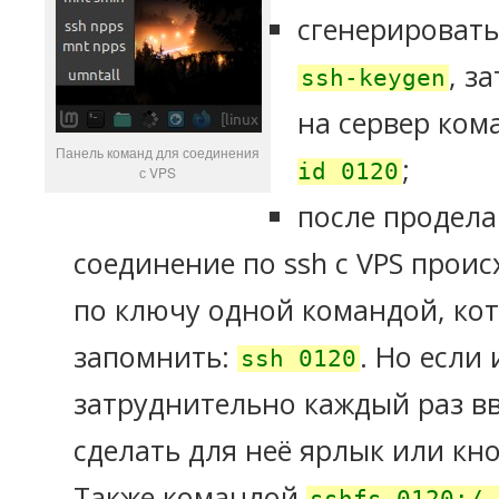
сгенерироват
, з
ssh-keygen
на сервер ко
Панель команд для соединения
;
id 0120
с VPS
после продел
соединение по ssh с VPS проис
по ключу одной командой, ко
запомнить:
. Но если
ssh 0120
затруднительно каждый раз в
сделать для неё ярлык или кно
Также командой