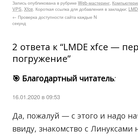
Запись опубликована в рубрике
Web-мастеринг
,
Компьютери
VPS
,
Xfce
. Короткая ссылка для добавления в закладки:
LMDE
←
Проверка доступности сайта каждые N
секунд
2 ответа к “LMDE xfce — пе
погружение”
🎯 Благодартный читатель
:
16.01.2020 в 09:53
Да, пожалуй — с этого и надо н
ввиду, знакомство с Линуксами 