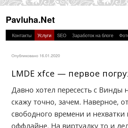
Pavluha.Net
Контакты
Услуги
SEO
Заработок на блоге
Фот
Опубликовано 16.01.2020
LMDE xfce — первое погр
Давно хотел пересесть с Винды 
скажу точно, зачем. Наверное, о
свободного времени и нехватки
оффлайне. На виртуалку то и де