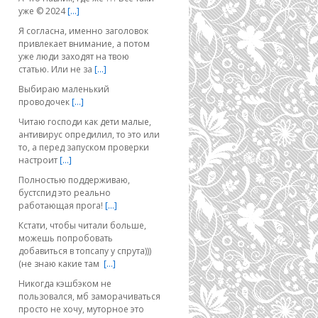
уже © 2024
[…]
Я согласна, именно заголовок
привлекает внимание, а потом
уже люди заходят на твою
статью. Или не за
[…]
Выбираю маленький
проводочек
[…]
Читаю господи как дети малые,
антивирус опредилил, то это или
то, а перед запуском проверки
настроит
[…]
Полностью поддерживаю,
бустспид это реально
работающая прога!
[…]
Кстати, чтобы читали больше,
можешь попробовать
добавиться в топсапу у спрута)))
(не знаю какие там
[…]
Никогда кэшбэком не
пользовался, мб заморачиваться
просто не хочу, муторное это