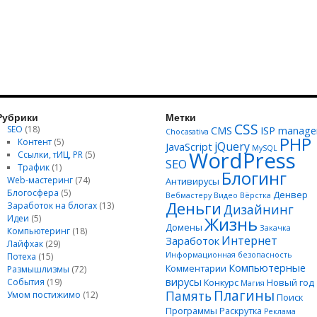
Рубрики
Метки
CSS
SEO
(18)
CMS
ISP manage
Chocasativa
PHP
Контент
(5)
jQuery
JavaScript
MySQL
WordPress
Ссылки, тИЦ, PR
(5)
SEO
Трафик
(1)
Блогинг
Web-мастеринг
(74)
Антивирусы
Блогосфера
(5)
Денвер
Вебмастеру
Видео
Вёрстка
Деньги
Заработок на блогах
(13)
Дизайнинг
Идеи
(5)
Жизнь
Домены
Закачка
Компьютеринг
(18)
Интернет
Заработок
Лайфхак
(29)
Информационная безопасность
Потеха
(15)
Компьютерные
Комментарии
Размышлизмы
(72)
вирусы
События
(19)
Конкурс
Новый год
Магия
Плагины
Память
Умом постижимо
(12)
Поиск
Программы
Раскрутка
Реклама