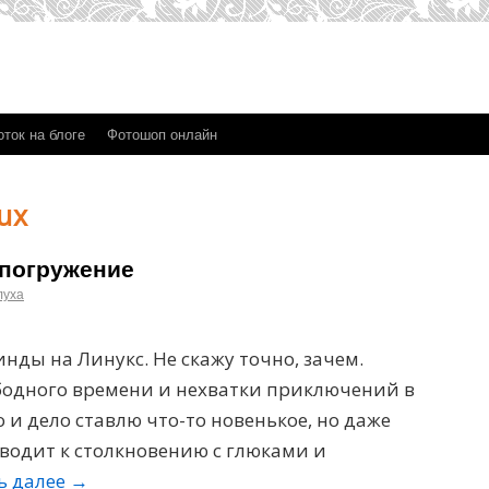
ток на блоге
Фотошоп онлайн
ux
 погружение
луха
инды на Линукс. Не скажу точно, зачем.
ободного времени и нехватки приключений в
 и дело ставлю что-то новенькое, но даже
водит к столкновению с глюками и
ь далее
→