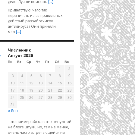
дело. Лучше поискать
[…]
Приветствую! Чего так
нервничать из-за правильных
действий разработчиков
антивируса? Они приняли
мер
[…]
Численник
Август 2026
r
Пн
Вт
Ср
Чт
Пт
Сб
Вс
1
2
3
4
5
6
7
8
9
10
11
12
13
14
15
16
17
18
19
20
21
22
23
24
25
26
27
28
29
30
31
« Янв
- это пример абсолютно ненужной
на блоге штуки, но, тем не менее,
очень часто встречающейся на