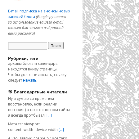
E-mail подписка на анонсы новых
записей блога
(Google ручается
за использование вашего e-mail
только для засылки выбранной
вами рассылки)
Рубрики, теги
архивы блога и календарь
находятся внизу страницы.
Чтобы долго не листать, ссылку
следует
нажать
.
🎯 Благодартные читатели
Ну я думаю со временем
восстановлю, если реалии
позволят) а так в основном сайты
я всегда про*бывал
[…]
Мета тег viewport
content=width=device-width
[…]
А что Павлик, где же ??? Всё таки