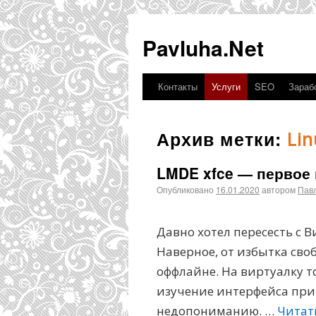
Pavluha.Net
Контакты
Услуги
SEO
Зарабо
Архив метки:
Lin
LMDE xfce — первое
Опубликовано
16.01.2020
автором
Пав
Давно хотел пересесть с В
Наверное, от избытка св
оффлайне. На виртуалку то
изучение интерфейса при
недопониманию. …
Читат