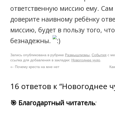
ответственную миссию ему. Сам 
доверите наивному ребёнку отв
миссию, будет в пользу того, чт
безнадежны.
Запись опубликована в рубрике
Размышлизмы
,
События
с м
ссылка для добавления в закладки:
Новогоднее чудо
.
←
Почему креста на мне нет
Как
16 ответов к “Новогоднее ч
🎯 Благодартный читатель
: