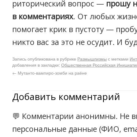
риторический вопрос —
прошу н
в комментариях
. От любых жизн
помогает крик в пустоту — пробу
никто вас за это не осудит. И бу
Запись опубликована в рубрике
Размышлизмы
с метками
Инт
добавления в закладки:
Общественная Российская Инициатив
←
Мутанто-вампиро-зомби на раёне
Добавить комментарий
💬 Комментарии анонимны. Не в
персональные данные (ФИО, emai