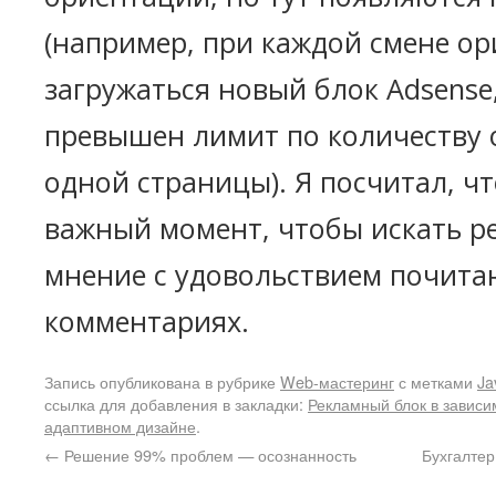
(например, при каждой смене о
загружаться новый блок Adsense,
превышен лимит по количеству 
одной страницы). Я посчитал, чт
важный момент, чтобы искать р
мнение с удовольствием почита
комментариях.
Запись опубликована в рубрике
Web-мастеринг
с метками
Ja
ссылка для добавления в закладки:
Рекламный блок в зависи
адаптивном дизайне
.
←
Решение 99% проблем — осознанность
Бухгалте