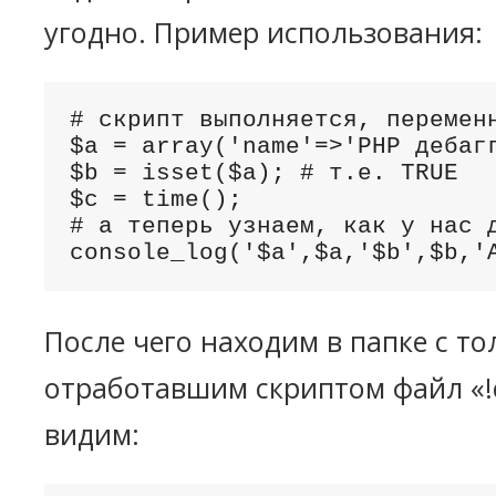
угодно. Пример использования:
# скрипт выполняется, переменн
$a = array('name'=>'PHP дебагг
$b = isset($a); # т.е. TRUE

$c = time();

# а теперь узнаем, как у нас д
console_log('$a',$a,'$b',$b,'
После чего находим в папке с то
отработавшим скриптом файл «!co
видим: