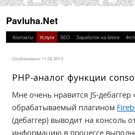
Pavluha.Net
Контакты
Услуги
SEO
Заработок на блоге
Фот
Опубликовано 11.02.2013
PHP-аналог функции console
Мне очень нравится JS-дебаггер «
обрабатываемый плагином
Fire
(дебаггер) выводит на консоль 
информацию в процессе выполне