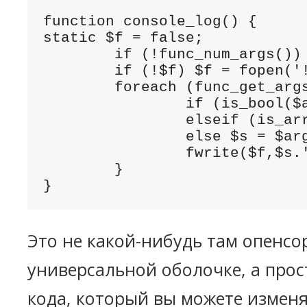
function console_log() {

static $f = false;

	if (!func_num_args()) return; # Аргументы не переданы

	if (!$f) $f = fopen('!console.log',"w");

	foreach (func_get_args() as $arg) {

		if (is_bool($arg)) $s = $arg?'TRUE':'FALSE';

		elseif (is_array($arg) or is_object($arg)) $s = print_r($arg, TRUE);

		else $s = $arg;

		fwrite($f,$s.' '); # вывод аргументов разделяется пробелом

	}

}
Это не какой-нибудь там опенсо
универсальной оболочке, а прос
кода, который вы можете изменят