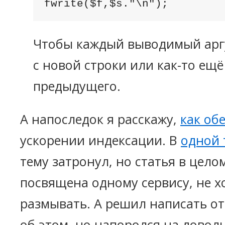
fwrite($f,$s."\n");
Чтобы каждый выводимый арг
с новой строки или как-то ещё
предыдущего.
А напоследок я расскажу,
как об
ускорении индексации. В
одной 
тему затронул, но статья в цело
посвящена одному сервису, не х
размывать. А решил написать о
об этом, но напоролся на дово