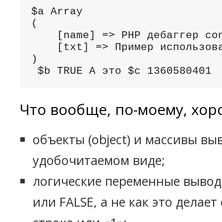
$a Array

(

    [name] => PHP дебаггер con
    [txt] => Пример использова
)

 $b TRUE А это $c 1360580401
Что вообще, по-моему, хор
объекты (object) и массивы вы
удобочитаемом виде;
логические переменные вывод
или FALSE, а не как это делает