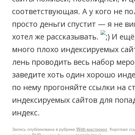
соответствующая. А у кого не по
просто деньги спустит — я не ви
хотел же рассказывать.
И ещё,
много плохо индексируемых сай
лень проводить весь набор меро
заведите хоть один хорошо инд
по нему прогоняйте ссылки на 
индексируемых сайтов для попа
индекс.
Запись опубликована в рубрике
Web-мастеринг
. Короткая сс
закладки:
PHP-аналог функции console.log ()
.